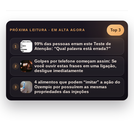
Top 3
PRÓXIMA LEITURA - EM ALTA AGORA
99% das pessoas erram este Teste de
1
Atenção: “Qual palavra está errada?”
Golpes por telefone começam assim: Se
você ouvir estas frases em uma ligação,
2
desligue imediatamente
4 alimentos que podem “imitar” a ação do
Ozempic por possuírem as mesmas
3
propriedades das injeções