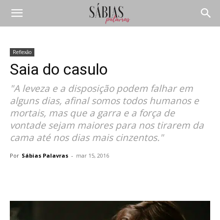
Reflexão
Saia do casulo
"A leveza e a disposição podem falhar em
alguns dias, afinal somos todos humanos e
mortais, mas que a garra e a força de
vontade sejam maiores para nos tirarem da
cama até nos dias mais cinzentos."
Por
Sábias Palavras
-
mar 15, 2016
Compartilhar