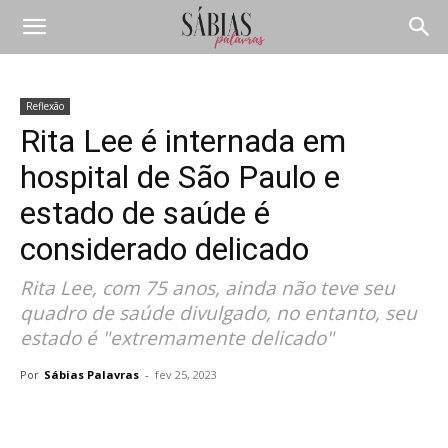
Reflexão
Rita Lee é internada em
hospital de São Paulo e
estado de saúde é
considerado delicado
Rita Lee, com 75 anos, ainda não teve seu
quadro de saúde divulgado, no entanto, seu
estado é "extremamente delicado"
Por
Sábias Palavras
-
fev 25, 2023
Compartilhar