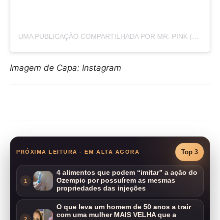
UMA PUBLICAÇÃO COMPARTILHADA POR MR. PINK (@MACHINEGUNKELLY)
Imagem de Capa: Instagram
Compartilhar
Top 3
PRÓXIMA LEITURA - EM ALTA AGORA
4 alimentos que podem “imitar” a ação do
Ozempic por possuírem as mesmas
1
propriedades das injeções
O que leva um homem de 50 anos a trair
com uma mulher MAIS VELHA que a
2