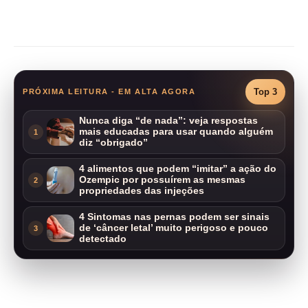
Compartilhar
Top 3
PRÓXIMA LEITURA - EM ALTA AGORA
Nunca diga “de nada”: veja respostas
mais educadas para usar quando alguém
1
diz “obrigado”
4 alimentos que podem “imitar” a ação do
Ozempic por possuírem as mesmas
2
propriedades das injeções
4 Sintomas nas pernas podem ser sinais
de ‘câncer letal’ muito perigoso e pouco
3
detectado