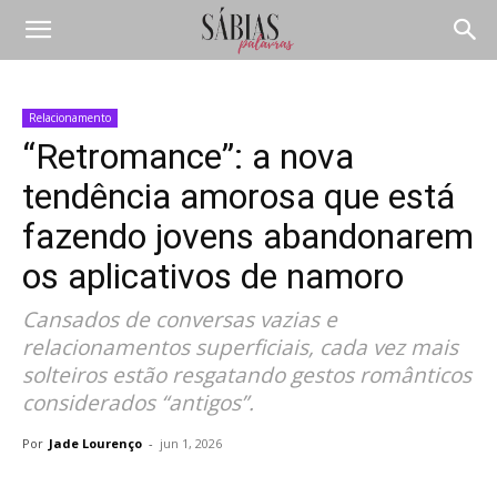
Relacionamento
“Retromance”: a nova
tendência amorosa que está
fazendo jovens abandonarem
os aplicativos de namoro
Cansados de conversas vazias e
relacionamentos superficiais, cada vez mais
solteiros estão resgatando gestos românticos
considerados “antigos”.
Por
Jade Lourenço
-
jun 1, 2026
Compartilhar