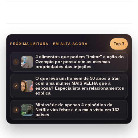
Compartilhar
Top 3
PRÓXIMA LEITURA - EM ALTA AGORA
4 alimentos que podem “imitar” a ação do
Ozempic por possuírem as mesmas
1
propriedades das injeções
O que leva um homem de 50 anos a trair
com uma mulher MAIS VELHA que a
2
esposa? Especialista em relacionamentos
explica
Minissérie de apenas 4 episódios da
Netflix vira febre e é a mais vista em 132
3
países