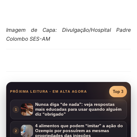
Imagem de Capa: Divulgação/Hospital Padre
Colombo SES-AM
Compartilhar
Top 3
PRÓXIMA LEITURA - EM ALTA AGORA
Nunca diga “de nada”: veja respostas
mais educadas para usar quando alguém
1
diz “obrigado”
4 alimentos que podem “imitar” a ação do
Ozempic por possuírem as mesmas
2
propriedades das injeções