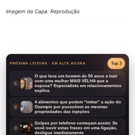
Imagem de Capa: Reprodução
Compartilhar
Top 3
PRÓXIMA LEITURA - EM ALTA AGORA
O que leva um homem de 50 anos a trair
com uma mulher MAIS VELHA que a
1
esposa? Especialista em relacionamentos
explica
4 alimentos que podem “imitar” a ação do
Ozempic por possuírem as mesmas
2
propriedades das injeções
Golpes por telefone começam assim: Se
você ouvir estas frases em uma ligação,
3
desligue imediatamente