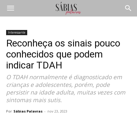
Interessante
Reconheça os sinais pouco
conhecidos que podem
indicar TDAH
O TDAH normalmente é diagnosticado em
crianças e adolescentes, porém, pode
persistir na idade adulta, muitas vezes com
sintomas mais sutis.
Por
Sábias Palavras
-
nov 23, 2023
Compartilhar