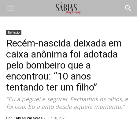
Reflexão
Recém-nascida deixada em
caixa anônima foi adotada
pelo bombeiro que a
encontrou: “10 anos
tentando ter um filho”
“Eu a peguei e segurei. Fechamos os olhos, e
foi isso. Eu a amo desde aquele momento.”
Por
Sábias Palavras
-
jun 30, 2023
Compartilhar