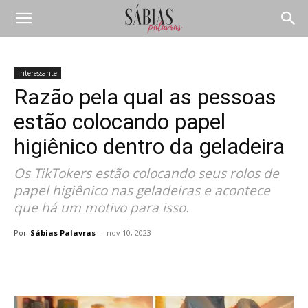
Interessante
Razão pela qual as pessoas
estão colocando papel
higiênico dentro da geladeira
Os TikTokers estão colocando seus rolos de
papel higiênico nas geladeiras e acontece
que há um motivo para isso.
Por
Sábias Palavras
-
nov 10, 2023
Compartilhar