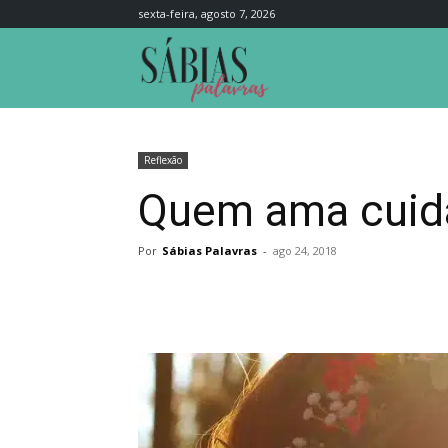
sexta-feira, agosto 7, 2026
Sábias
Palavras
Reflexão
Quem ama cuida
Por
Sábias Palavras
-
ago 24, 2018
Compartilhar