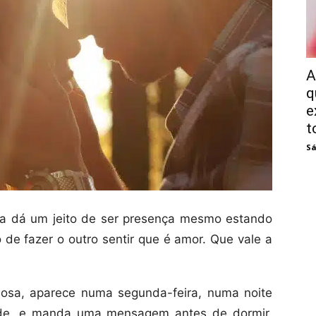
A
q
e
t
Sá
 dá um jeito de ser presença mesmo estando
 de fazer o outro sentir que é amor. Que vale a
osa, aparece numa segunda-feira, numa noite
dade, e manda uma mensagem antes de dormir,