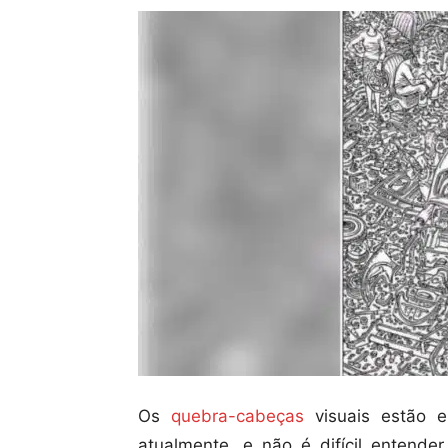
Os
quebra-cabeças
visuais estão e
atualmente, e não é difícil entend