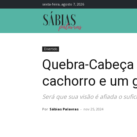
sexta-feira, agosto 7, 2026
Sábias
Palavras
Divertido
Quebra-Cabeça 
cachorro e um g
Será que sua visão é afiada o suf
Por
Sábias Palavras
-
nov 25, 2024
Compartilhar