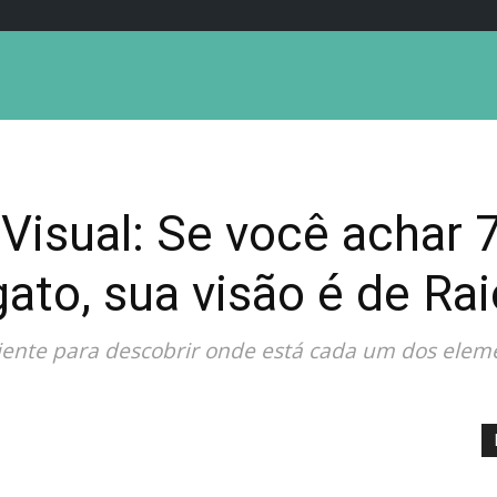
Visual: Se você achar 
ato, sua visão é de Rai
iciente para descobrir onde está cada um dos elem