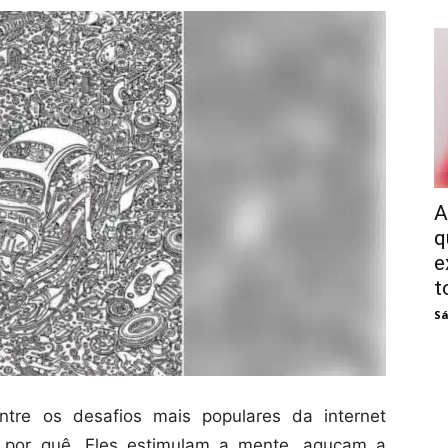
A
q
e
t
Sá
ntre os desafios mais populares da internet
er por quê. Eles estimulam a mente, aguçam a