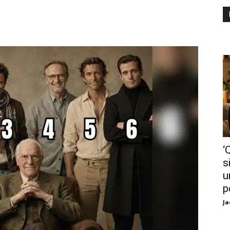
‘
s
u
p
Ja