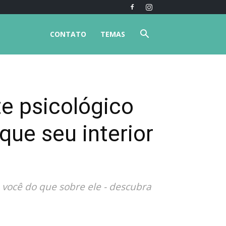
CONTATO
TEMAS
te psicológico
que seu interior
e você do que sobre ele - descubra