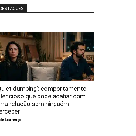
DESTAQUES
Quiet dumping’: comportamento
ilencioso que pode acabar com
ma relação sem ninguém
erceber
de Lourenço