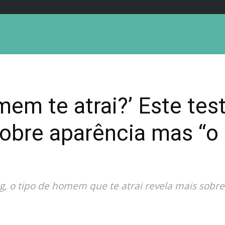
mem te atrai?’ Este tes
obre aparência mas “o 
ng, o tipo de homem que te atrai revela mais sobr