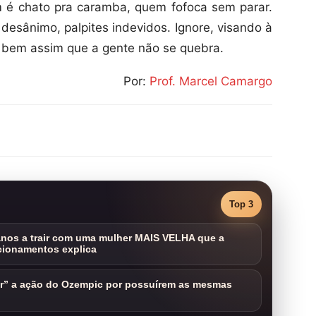
m é chato pra caramba, quem fofoca sem parar.
desânimo, palpites indevidos. Ignore, visando à
É bem assim que a gente não se quebra.
Por:
Prof. Marcel Camargo
Top 3
nos a trair com uma mulher MAIS VELHA que a
cionamentos explica
ar” a ação do Ozempic por possuírem as mesmas