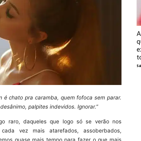
A
q
e
t
Sá
em é chato pra caramba, quem fofoca sem parar.
desânimo, palpites indevidos. Ignorar.”
igo raro, daqueles que logo só se verão nos
 cada vez mais atarefados, assoberbados,
emos quase mais tempo para fazer o que mais