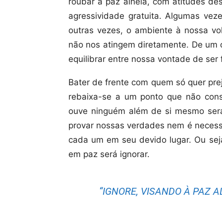
roubar a paz alheia, com atitudes de
agressividade gratuita. Algumas veze
outras vezes, o ambiente à nossa vo
não nos atingem diretamente. De um o
equilibrar entre nossa vontade de ser f
Bater de frente com quem só quer preju
rebaixa-se a um ponto que não con
ouve ninguém além de si mesmo será i
provar nossas verdades nem é necessá
cada um em seu devido lugar. Ou sej
em paz será ignorar.
“IGNORE, VISANDO À PAZ 