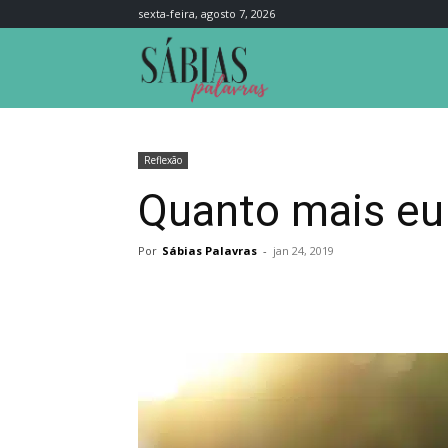
sexta-feira, agosto 7, 2026
Sábias
Palavras
Reflexão
Quanto mais eu 
Por
Sábias Palavras
-
jan 24, 2019
Compartilhar