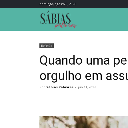
domingo, agosto 9, 2026
Sábias
Palavras
Reflexão
Quando uma pes
orgulho em ass
Por
Sábias Palavras
-
jun 11, 2018
Compartilhar