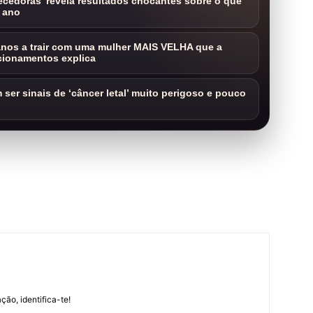
cedoras’ revela resultados chocantes sobre o que
 ano
nos a trair com uma mulher MAIS VELHA que a
cionamentos explica
ser sinais de ‘câncer letal’ muito perigoso e pouco
m
ção, identifica-te!