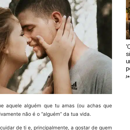
‘
s
u
p
Ja
ue aquele alguém que tu amas (ou achas que
tivamente não é o “alguém” da tua vida.
cuidar de ti e, principalmente, a gostar de quem