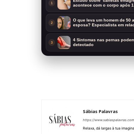
Estudo sobre ‘canetas emagre
1
acontece com o corpo após 1
O que leva um homem de 50 a
2
esposa? Especialista em rela
4 Sintomas nas pernas podem 
3
detectado
Sábias Palavras
https://www.sabiaspalavras.co
Relaxa, dá largas à tua imagina