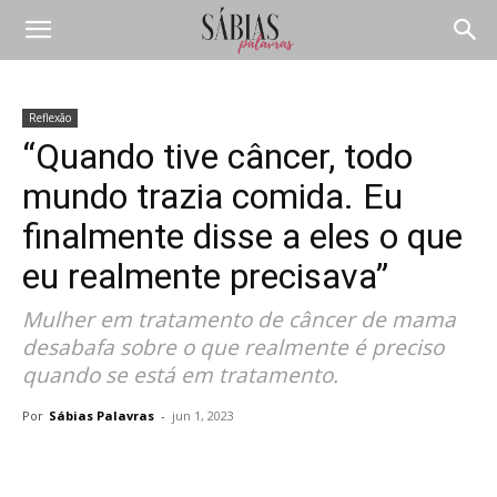
Reflexão
“Quando tive câncer, todo
mundo trazia comida. Eu
finalmente disse a eles o que
eu realmente precisava”
Mulher em tratamento de câncer de mama
desabafa sobre o que realmente é preciso
quando se está em tratamento.
Por
Sábias Palavras
-
jun 1, 2023
Compartilhar