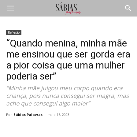
Reflexão
“Quando menina, minha mãe
me ensinou que ser gorda era
a pior coisa que uma mulher
poderia ser”
“Minha mãe julgou meu corpo quando era
criança, pois nunca consegui ser magra, mas
acho que consegui algo maior”
Por
Sábias Palavras
-
maio 15, 2023
Compartilhar