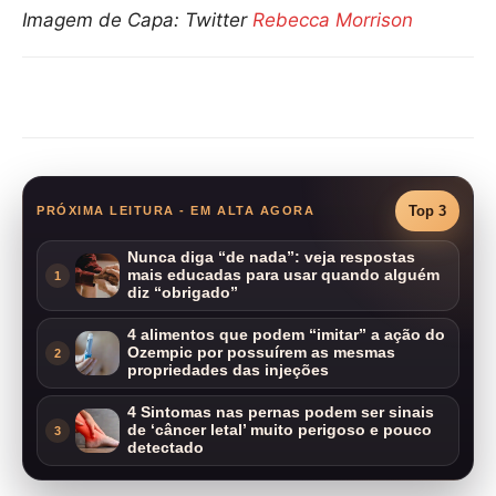
Imagem de Capa: Twitter
Rebecca Morrison
Compartilhar
Top 3
PRÓXIMA LEITURA - EM ALTA AGORA
Nunca diga “de nada”: veja respostas
mais educadas para usar quando alguém
1
diz “obrigado”
4 alimentos que podem “imitar” a ação do
Ozempic por possuírem as mesmas
2
propriedades das injeções
4 Sintomas nas pernas podem ser sinais
de ‘câncer letal’ muito perigoso e pouco
3
detectado