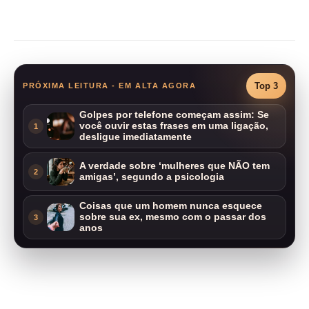
Compartilhar
Top 3
PRÓXIMA LEITURA - EM ALTA AGORA
Golpes por telefone começam assim: Se
você ouvir estas frases em uma ligação,
1
desligue imediatamente
A verdade sobre ‘mulheres que NÃO tem
2
amigas’, segundo a psicologia
Coisas que um homem nunca esquece
sobre sua ex, mesmo com o passar dos
3
anos