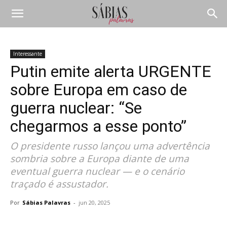
Interessante
Putin emite alerta URGENTE
sobre Europa em caso de
guerra nuclear: “Se
chegarmos a esse ponto”
O presidente russo lançou uma advertência
sombria sobre a Europa diante de uma
eventual guerra nuclear — e o cenário
traçado é assustador.
Por
Sábias Palavras
-
jun 20, 2025
Compartilhar