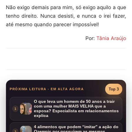
Não exigo demais para mim, só exigo aquilo a que
tenho direito. Nunca desisti, e nunca o irei fazer,
até mesmo quando parecer impossível!
Por:
Tânia Araújo
Compartilhar
Top 3
PRÓXIMA LEITURA - EM ALTA AGORA
O que leva um homem de 50 anos a trair
com uma mulher MAIS VELHA que a
1
esposa? Especialista em relacionamentos
explica
4 alimentos que podem “imitar” a ação do
Ozempic por possuírem as mesmas
2