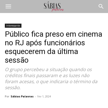
Interessante
Público fica preso em cinema
no RJ após funcionários
esquecerem da última
sessão
O grupo percebeu a situação quando os
créditos finais passaram e as luzes não
foram acesas, o que indicaria o término da
sessão.
Por
Sábias Palavras
-
fev 1, 2024
Compartilhar