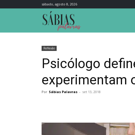
sábado, agosto 8, 2026
Sábias
Palavras
Reflexão
Psicólogo defin
experimentam o
Por
Sábias Palavras
-
set 13, 2018
Compartilhar