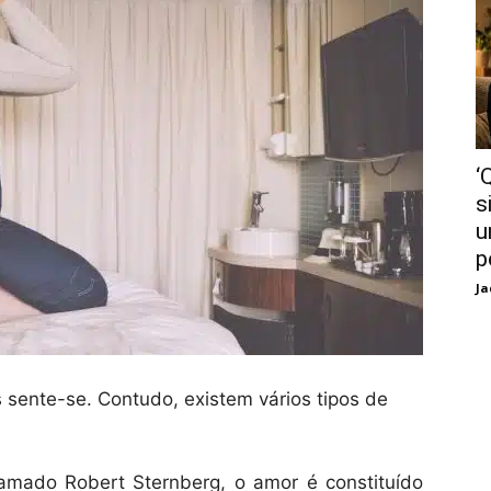
‘
s
u
p
Ja
 sente-se. Contudo, existem vários tipos de
mado Robert Sternberg, o amor é constituído