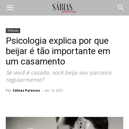
Reflexão
Psicologia explica por que
beijar é tão importante em
um casamento
Se você é casado, você beija seu parceiro
regularmente?
Por
Sábias Palavras
-
abr 13, 2022
Compartilhar