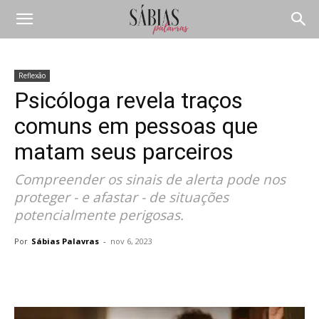
Reflexão
Psicóloga revela traços
comuns em pessoas que
matam seus parceiros
Compreender os sinais de alerta pode nos
proteger - e afastar - de situações
potencialmente perigosas.
Por
Sábias Palavras
-
nov 6, 2023
Compartilhar