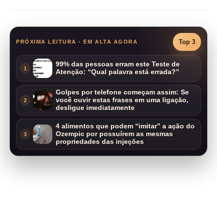
Top 3
PRÓXIMA LEITURA - EM ALTA AGORA
99% das pessoas erram este Teste de
1
Atenção: “Qual palavra está errada?”
Golpes por telefone começam assim: Se
você ouvir estas frases em uma ligação,
2
desligue imediatamente
4 alimentos que podem “imitar” a ação do
Ozempic por possuírem as mesmas
3
propriedades das injeções