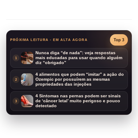
Compartilhar
Top 3
PRÓXIMA LEITURA - EM ALTA AGORA
Nunca diga “de nada”: veja respostas
mais educadas para usar quando alguém
1
diz “obrigado”
4 alimentos que podem “imitar” a ação do
Ozempic por possuírem as mesmas
2
propriedades das injeções
4 Sintomas nas pernas podem ser sinais
de ‘câncer letal’ muito perigoso e pouco
3
detectado