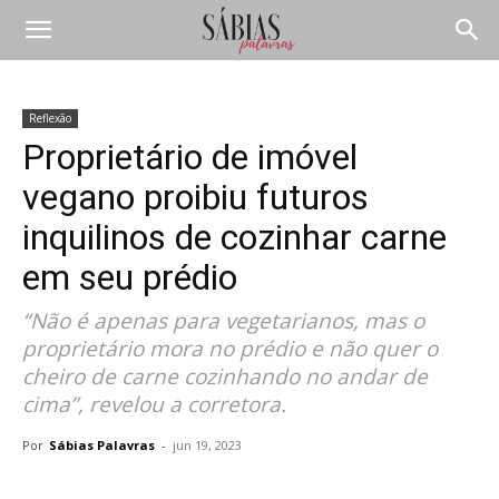
Reflexão
Proprietário de imóvel
vegano proibiu futuros
inquilinos de cozinhar carne
em seu prédio
“Não é apenas para vegetarianos, mas o
proprietário mora no prédio e não quer o
cheiro de carne cozinhando no andar de
cima”, revelou a corretora.
Por
Sábias Palavras
-
jun 19, 2023
Compartilhar