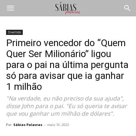
Divertido
Primeiro vencedor do “Quem
Quer Ser Milionário” ligou
para o pai na última pergunta
só para avisar que ia ganhar
1 milhão
"Na verdade, eu não preciso da sua ajuda",
disse John para o pai. "Eu só queria te avisar
que vou ganhar um milhão de dólares".
Por
Sábias Palavras
-
maio 10, 2023