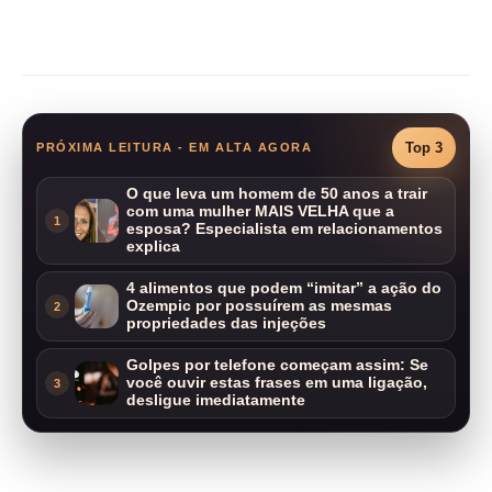
Compartilhar
Top 3
PRÓXIMA LEITURA - EM ALTA AGORA
O que leva um homem de 50 anos a trair
com uma mulher MAIS VELHA que a
1
esposa? Especialista em relacionamentos
explica
4 alimentos que podem “imitar” a ação do
Ozempic por possuírem as mesmas
2
propriedades das injeções
Golpes por telefone começam assim: Se
você ouvir estas frases em uma ligação,
3
desligue imediatamente