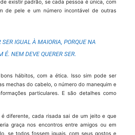
ode existir padrão, se cada pessoa é única, com
om de pele e um número incontável de outras
 SER IGUAL À MAIORIA, PORQUE NA
M É. NEM DEVE QUERER SER.
ons hábitos, com a ética. Isso sim pode ser
das mechas do cabelo, o número do manequim e
ormações particulares. E são detalhes como
 diferente, cada risada sai de um jeito e que
ria graça nos encontros entre amigos ou em
lo, se todos fossem iguais, com seus gostos e