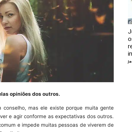
J
o
r
i
Ja
elas opiniões dos outros.
 conselho, mas ele existe porque muita gente
viver e agir conforme as expectativas dos outros.
é comum e impede muitas pessoas de viverem de