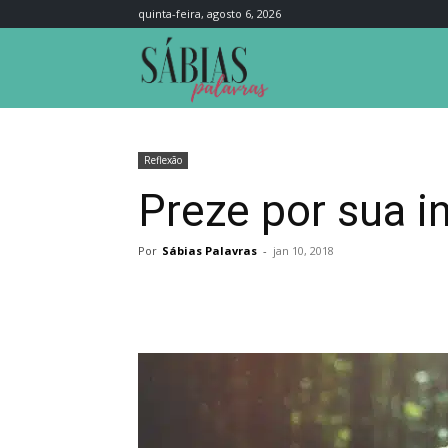
quinta-feira, agosto 6, 2026
Sábias
Palavras
Reflexão
Preze por sua i
Por
Sábias Palavras
-
jan 10, 2018
Compartilhar