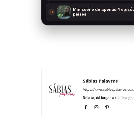
Minissérie de apenas 4 episódi
3
países
Sábias Palavras
https://www.sabiaspalavras.co
Relaxa, dá largas à tua imagina