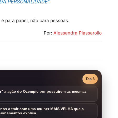
 DA PERSONALIDADE”.
x é para papel, não para pessoas.
Por:
Alessandra Piassarollo
Top 3
ar” a ação do Ozempic por possuírem as mesmas
nos a trair com uma mulher MAIS VELHA que a
cionamentos explica