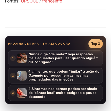
Fontes:
UPSOCL
/
franceinfo
Compartilhar
Top 3
PRÓXIMA LEITURA - EM ALTA AGORA
Nunca diga “de nada”: veja respostas
mais educadas para usar quando alguém
1
diz “obrigado”
4 alimentos que podem “imitar” a ação do
Ozempic por possuírem as mesmas
2
propriedades das injeções
4 Sintomas nas pernas podem ser sinais
de ‘câncer letal’ muito perigoso e pouco
3
detectado