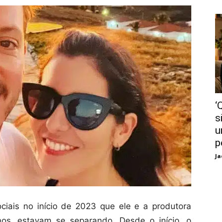
‘
s
u
p
Ja
ciais no início de 2023 que ele e a produtora
os, estavam se separando. Desde o início, o