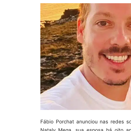
Fábio Porchat anunciou nas redes so
Nataly Mega, sua esposa há oito an