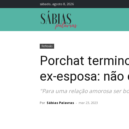
sábado, agosto 8, 2026
Sábias
Palavras
Reflexão
Porchat termin
ex-esposa: não q
"Para uma relação amorosa ser boa
Por
Sábias Palavras
-
mar 23, 2023
Compartilhar