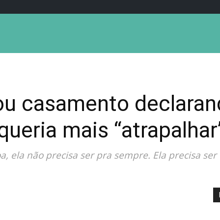
ou casamento declaran
ueria mais “atrapalhar”
, ela não precisa ser pra sempre. Ela precisa ser