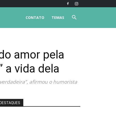
CONTATO
TEMAS
do amor pela
 a vida dela
 verdadeira”, afirmou o humorista
DESTAQUES