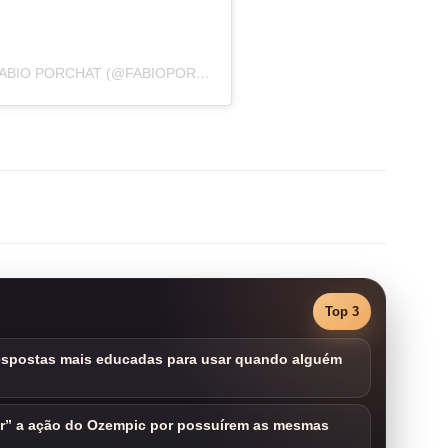
UMA PUBLICAÇÃO COMPARTILHADA POR FABIO PORCHAT (@FABIOPORCHAT)
Top 3
respostas mais educadas para usar quando alguém
ar” a ação do Ozempic por possuírem as mesmas