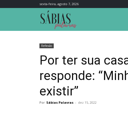
sexta-feira, agosto 7, 2026
Sábias
Palavras
Reflexão
Por ter sua cas
responde: “Minh
existir”
Por
Sábias Palavras
-
dez 15, 2022
Compartilhar