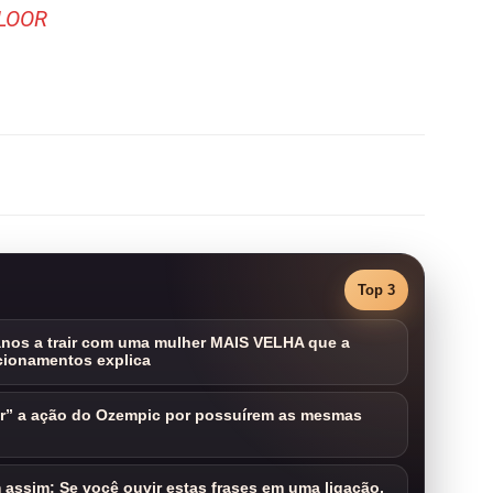
 LOOR
Top 3
nos a trair com uma mulher MAIS VELHA que a
cionamentos explica
ar” a ação do Ozempic por possuírem as mesmas
assim: Se você ouvir estas frases em uma ligação,