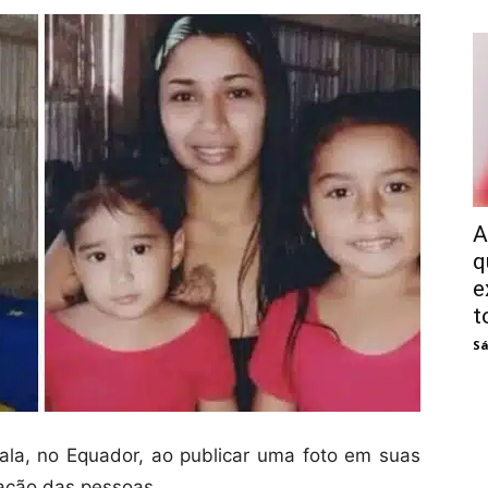
A
q
e
t
Sá
la, no Equador, ao publicar uma foto em suas
eação das pessoas.