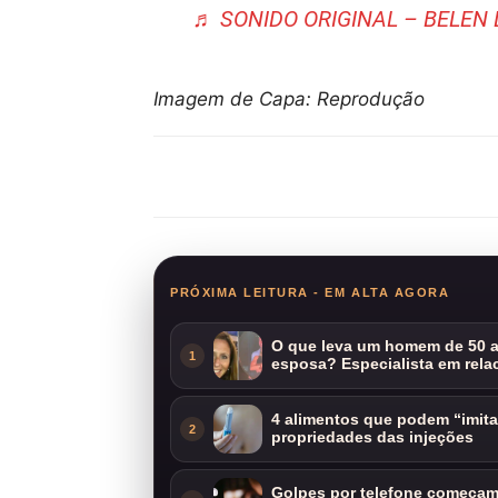
♬ SONIDO ORIGINAL – BELEN
Imagem de Capa: Reprodução
Compartilhar
PRÓXIMA LEITURA - EM ALTA AGORA
O que leva um homem de 50 a
1
esposa? Especialista em rela
4 alimentos que podem “imit
2
propriedades das injeções
Golpes por telefone começam 