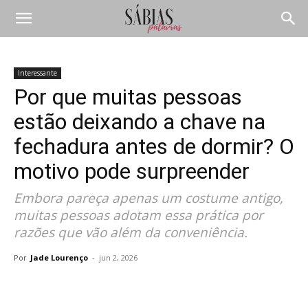
Interessante
Por que muitas pessoas
estão deixando a chave na
fechadura antes de dormir? O
motivo pode surpreender
Embora pareça apenas um costume antigo,
muitas pessoas adotam essa prática por
razões que vão além da conveniência.
Por
Jade Lourenço
-
jun 2, 2026
Compartilhar