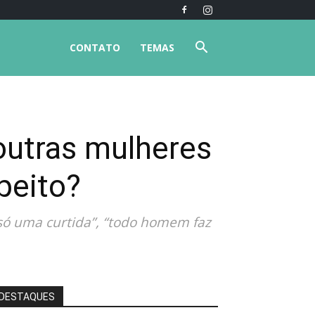
CONTATO
TEMAS
outras mulheres
peito?
só uma curtida”, “todo homem faz
DESTAQUES