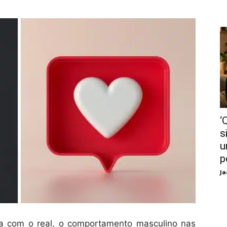
‘
s
u
p
Ja
ra com o real, o comportamento masculino nas