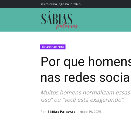
sexta-feira, agosto 7, 2026
Sábias
Palavras
Relacionamento
Por que homens
nas redes socia
Muitos homens normalizam essas a
isso” ou “você está exagerando”.
Por
Sábias Palavras
-
maio 19, 2025
Compartilhar