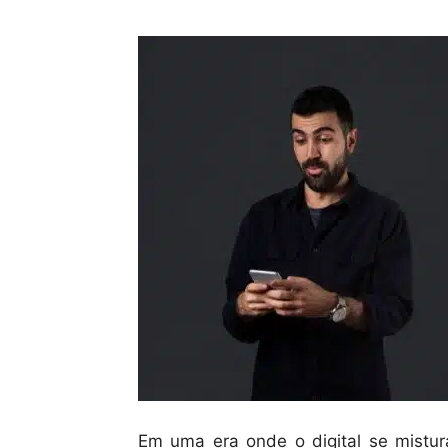
Em uma era onde o digital se mistu