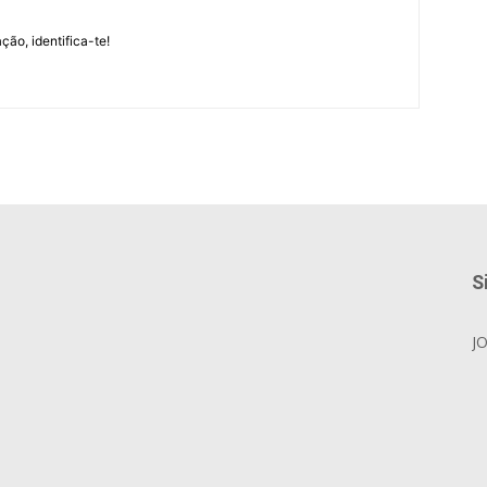
m
ção, identifica-te!
S
J