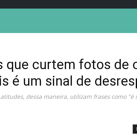
 que curtem fotos de 
is é um sinal de desres
titudes, dessa maneira, utilizam frases como "é 