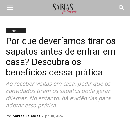
Interessante
Por que deveríamos tirar os
sapatos antes de entrar em
casa? Descubra os
benefícios dessa prática
Ao receber visitas em casa, pedir que os
convidados tirem os sapatos pode gerar
dilemas. No entanto, há evidências para
adotar essa prática.
Por
Sábias Palavras
-
jan 10, 2024
Compartilhar