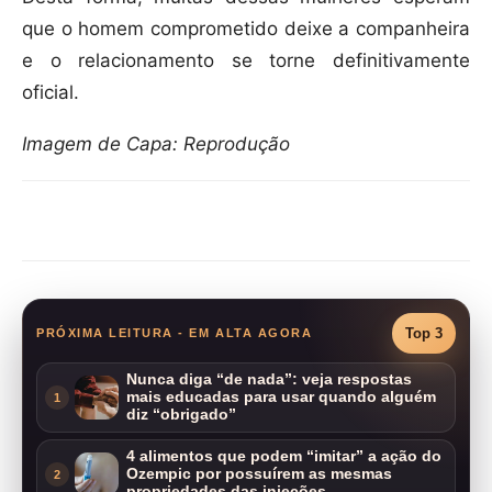
que o homem comprometido deixe a companheira
e o relacionamento se torne definitivamente
oficial.
Imagem de Capa: Reprodução
Compartilhar
Top 3
PRÓXIMA LEITURA - EM ALTA AGORA
Nunca diga “de nada”: veja respostas
mais educadas para usar quando alguém
1
diz “obrigado”
4 alimentos que podem “imitar” a ação do
Ozempic por possuírem as mesmas
2
propriedades das injeções