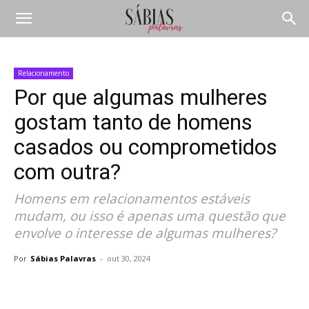
Relacionamento
Por que algumas mulheres
gostam tanto de homens
casados ou comprometidos
com outra?
Homens em relacionamentos estáveis
mudam, ou isso é apenas uma questão que
envolve o interesse de algumas mulheres?
Por
Sábias Palavras
-
out 30, 2024
Compartilhar