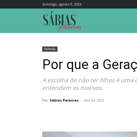
domingo, agosto 9, 2026
Sábias
Palavras
Reflexão
Por que a Geraç
A escolha de não ter filhos é uma
entendem os motivos.
Por
Sábias Palavras
-
mar 24, 2023
Compartilhar