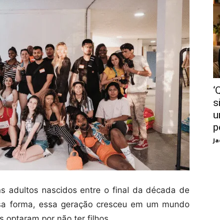
‘
s
u
p
Ja
 adultos nascidos entre o final da década de
sa forma, essa geração cresceu em um mundo
optaram por não ter filhos.