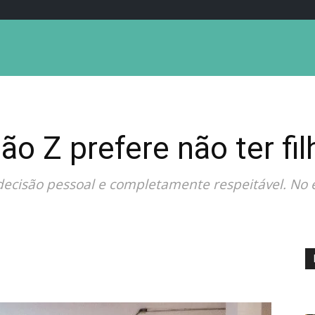
ão Z prefere não ter fi
 decisão pessoal e completamente respeitável. No