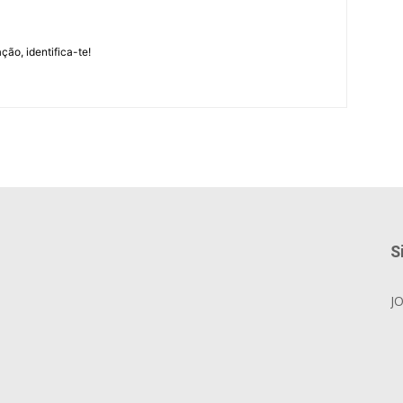
m
ção, identifica-te!
S
J