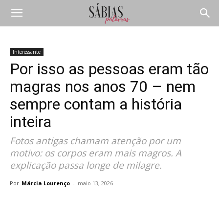
Interessante
Por isso as pessoas eram tão
magras nos anos 70 – nem
sempre contam a história
inteira
Fotos antigas chamam atenção por um
motivo: os corpos eram mais magros. A
explicação passa longe de milagre.
Por
Márcia Lourenço
-
maio 13, 2026
Compartilhar