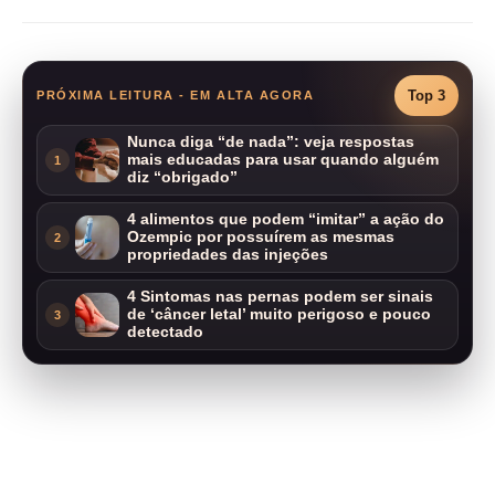
Top 3
PRÓXIMA LEITURA - EM ALTA AGORA
Nunca diga “de nada”: veja respostas
mais educadas para usar quando alguém
1
diz “obrigado”
4 alimentos que podem “imitar” a ação do
Ozempic por possuírem as mesmas
2
propriedades das injeções
4 Sintomas nas pernas podem ser sinais
de ‘câncer letal’ muito perigoso e pouco
3
detectado