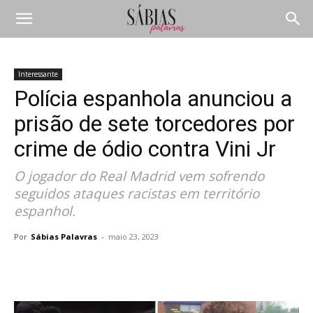
Interessante
Polícia espanhola anunciou a
prisão de sete torcedores por
crime de ódio contra Vini Jr
O jogador do Real Madrid vem sofrendo
seguidos ataques racistas em território
espanhol.
Por
Sábias Palavras
-
maio 23, 2023
Compartilhar