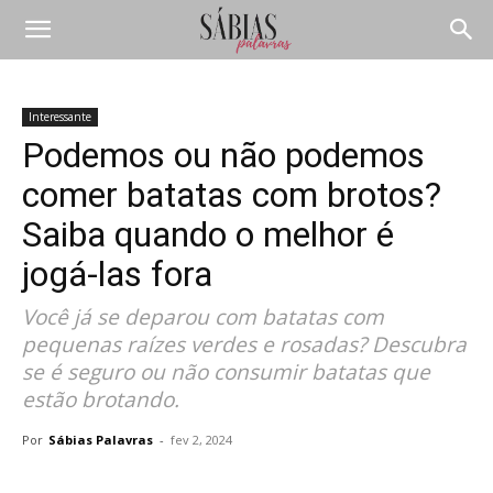
Interessante
Podemos ou não podemos
comer batatas com brotos?
Saiba quando o melhor é
jogá-las fora
Você já se deparou com batatas com
pequenas raízes verdes e rosadas? Descubra
se é seguro ou não consumir batatas que
estão brotando.
Por
Sábias Palavras
-
fev 2, 2024
Compartilhar