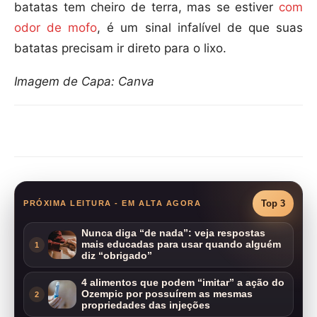
batatas tem cheiro de terra, mas se estiver
com
odor de mofo
, é um sinal infalível de que suas
batatas precisam ir direto para o lixo.
Imagem de Capa: Canva
Compartilhar
Top 3
PRÓXIMA LEITURA - EM ALTA AGORA
Nunca diga “de nada”: veja respostas
mais educadas para usar quando alguém
1
diz “obrigado”
4 alimentos que podem “imitar” a ação do
Ozempic por possuírem as mesmas
2
propriedades das injeções