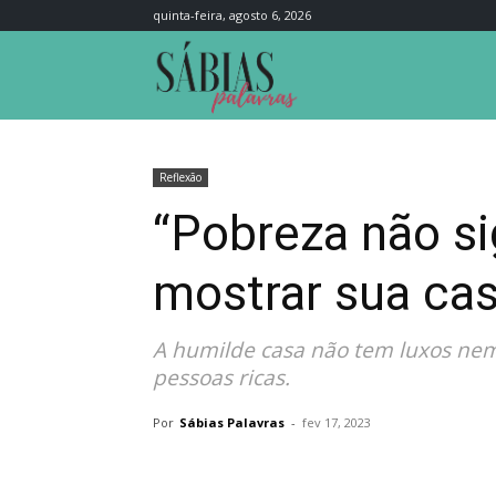
quinta-feira, agosto 6, 2026
Sábias
Palavras
Reflexão
“Pobreza não sig
mostrar sua ca
A humilde casa não tem luxos nem 
pessoas ricas.
Por
Sábias Palavras
-
fev 17, 2023
Compartilhar