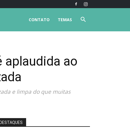
CONTATO
TEMAS
é aplaudida ao
zada
zada e limpa do que muitas
DESTAQUES