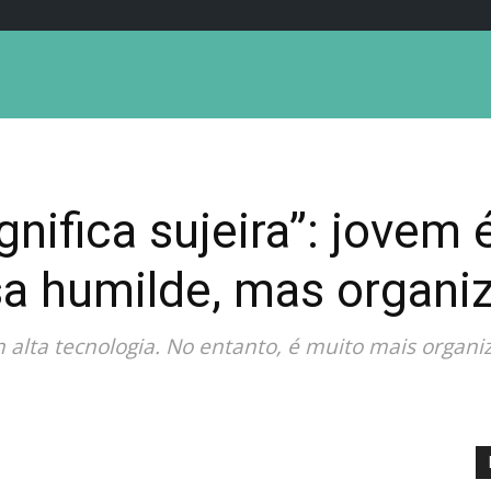
nifica sujeira”: jovem 
sa humilde, mas organi
alta tecnologia. No entanto, é muito mais organi