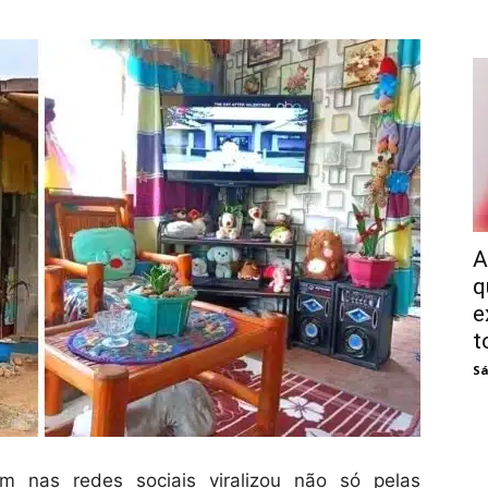
A
q
e
t
Sá
nas redes sociais viralizou não só pelas