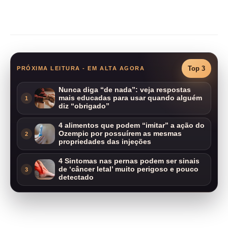
Compartilhar
Top 3
PRÓXIMA LEITURA - EM ALTA AGORA
Nunca diga “de nada”: veja respostas
mais educadas para usar quando alguém
1
diz “obrigado”
4 alimentos que podem “imitar” a ação do
Ozempic por possuírem as mesmas
2
propriedades das injeções
4 Sintomas nas pernas podem ser sinais
de ‘câncer letal’ muito perigoso e pouco
3
detectado