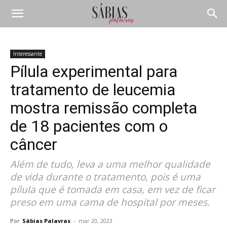
Interessante
Pílula experimental para
tratamento de leucemia
mostra remissão completa
de 18 pacientes com o
câncer
Além de tudo, leva a uma melhor qualidade
de vida durante o tratamento, pois é uma
pílula que é tomada em casa, em vez de ficar
preso em uma cama de hospital por meses.
Por
Sábias Palavras
-
mar 20, 2023