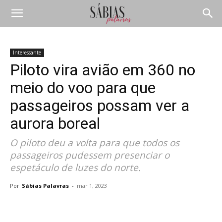
Interessante
Piloto vira avião em 360 no
meio do voo para que
passageiros possam ver a
aurora boreal
O piloto deu a volta para que todos os
passageiros pudessem presenciar o
espetáculo de luzes do norte.
Por
Sábias Palavras
-
mar 1, 2023
Compartilhar