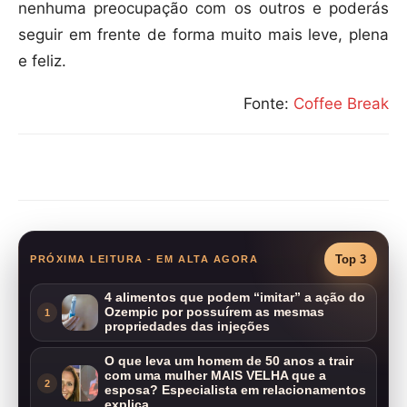
nenhuma preocupação com os outros e poderás
seguir em frente de forma muito mais leve, plena
e feliz.
Fonte:
Coffee Break
Compartilhar
Top 3
PRÓXIMA LEITURA - EM ALTA AGORA
4 alimentos que podem “imitar” a ação do
Ozempic por possuírem as mesmas
1
propriedades das injeções
O que leva um homem de 50 anos a trair
com uma mulher MAIS VELHA que a
2
esposa? Especialista em relacionamentos
explica