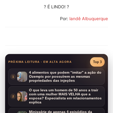
? É LINDO! ?
Por:
Iandê Albuquerque
Compartilhar
Top 3
PRÓXIMA LEITURA - EM ALTA AGORA
4 alimentos que podem “imitar” a ação do
Ozempic por possuírem as mesmas
1
propriedades das injeções
O que leva um homem de 50 anos a trair
com uma mulher MAIS VELHA que a
2
esposa? Especialista em relacionamentos
explica
Minissérie de apenas 4 episódios da