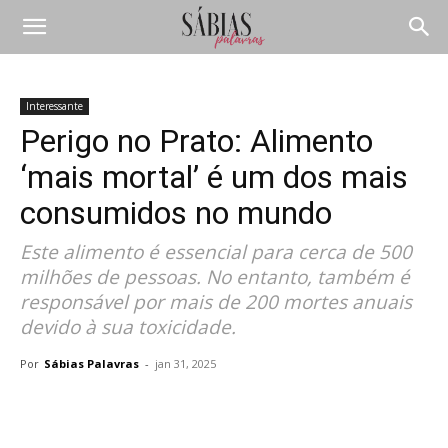
Interessante
Perigo no Prato: Alimento
‘mais mortal’ é um dos mais
consumidos no mundo
Este alimento é essencial para cerca de 500
milhões de pessoas. No entanto, também é
responsável por mais de 200 mortes anuais
devido à sua toxicidade.
Por
Sábias Palavras
-
jan 31, 2025
Compartilhar