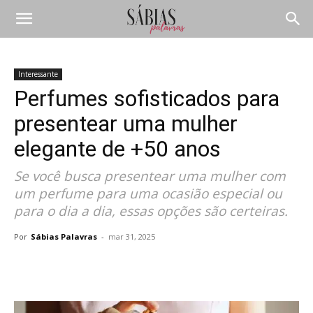
Interessante
Perfumes sofisticados para
presentear uma mulher
elegante de +50 anos
Se você busca presentear uma mulher com
um perfume para uma ocasião especial ou
para o dia a dia, essas opções são certeiras.
Por
Sábias Palavras
-
mar 31, 2025
Compartilhar