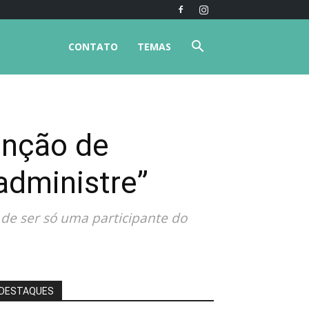
CONTATO
TEMAS
enção de
administre”
 de ser só uma participante do
DESTAQUES