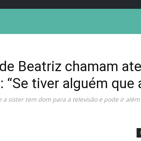
 de Beatriz chamam at
 “Se tiver alguém que 
 a sister tem dom para a televisão e pode ir além