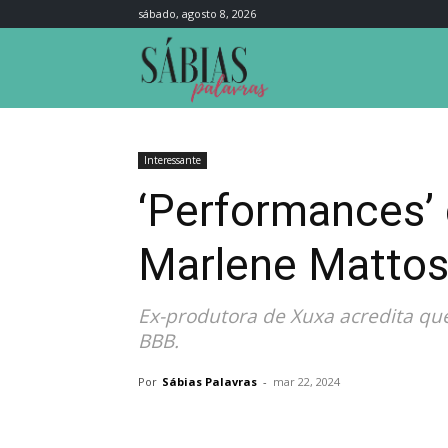
sábado, agosto 8, 2026
Sábias
Palavras
Interessante
‘Performances’
Marlene Mattos:
Ex-produtora de Xuxa acredita que
BBB.
Por
Sábias Palavras
-
mar 22, 2024
Compartilhar