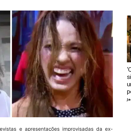
‘
s
u
p
Ja
revistas e apresentações improvisadas da ex-