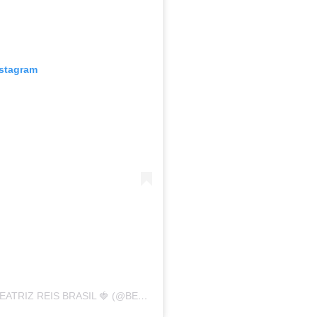
nstagram
UMA PUBLICAÇÃO COMPARTILHADA POR BEATRIZ REIS BRASIL 🍓 (@BEATRIZREISBRASIL)