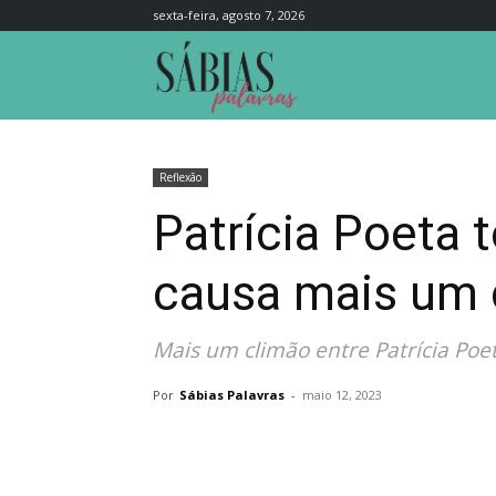
sexta-feira, agosto 7, 2026
Sábias
Palavras
Reflexão
Patrícia Poeta
causa mais um c
Mais um climão entre Patrícia Poe
Por
Sábias Palavras
-
maio 12, 2023
Compartilhar