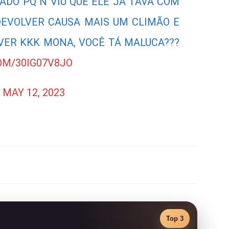
DO PQ N VIU QUE ELE JÁ TAVA COM
DEVOLVER CAUSA MAIS UM CLIMÃO E
VER KKK MONA, VOCÊ TÁ MALUCA???
OM/30IG07V8JO
)
MAY 12, 2023
Top 3