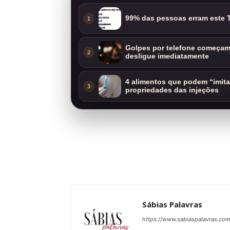
99% das pessoas erram este T
1
Golpes por telefone começam 
2
desligue imediatamente
4 alimentos que podem “imit
3
propriedades das injeções
Sábias Palavras
https://www.sabiaspalavras.co