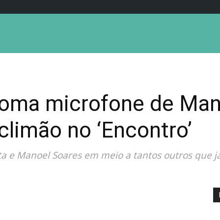
 toma microfone de Man
limão no ‘Encontro’
ta e Manoel Soares em meio a tantos outros que já