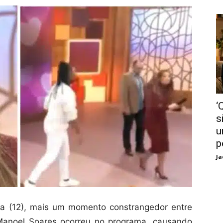
‘
s
u
p
Ja
ira (12), mais um momento constrangedor entre
 Manoel Soares ocorreu no programa, causando