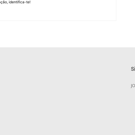
ção, identifica-te!
S
J