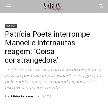
Reflexão
Patrícia Poeta interrompe
Manoel e internautas
reagem: ‘Coisa
constrangedora’
"Se fosse eu, eu sairia no meio do programa
movida por toda impulsividade e indignação
pelo modo como essa querida ignora ele!",
escreveu uma internauta.
Por
Sábias Palavras
-
abr 3, 2023
Compartilhar