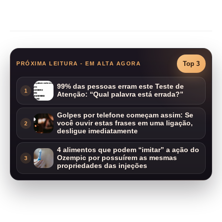
Compartilhar
Top 3
PRÓXIMA LEITURA - EM ALTA AGORA
99% das pessoas erram este Teste de
1
Atenção: “Qual palavra está errada?”
Golpes por telefone começam assim: Se
você ouvir estas frases em uma ligação,
2
desligue imediatamente
4 alimentos que podem “imitar” a ação do
Ozempic por possuírem as mesmas
3
propriedades das injeções