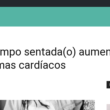
empo sentada(o) aume
mas cardíacos