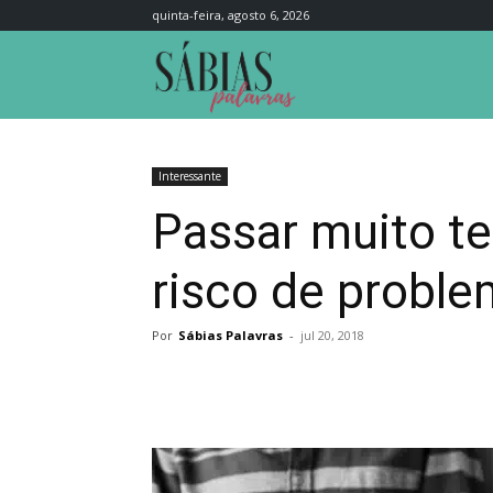
quinta-feira, agosto 6, 2026
Sábias
Palavras
Interessante
Passar muito t
risco de proble
Por
Sábias Palavras
-
jul 20, 2018
Compartilhar