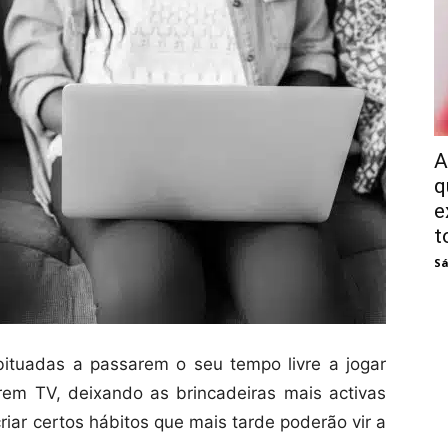
A
q
e
t
Sá
ituadas a passarem o seu tempo livre a jogar
rem TV, deixando as brincadeiras mais activas
criar certos hábitos que mais tarde poderão vir a