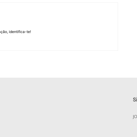
m
ção, identifica-te!
S
J