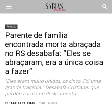
Reflexão
Parente de família
encontrada morta abraçada
no RS desabafa: “Eles se
abraçaram, era a única coisa
a fazer”
“Eles eram muito unidos, os cinco. Foi uma
grande tragédia.” Desabafa Cristiane, que
perdeu a irmã no deslizamento.
Por
Sábias Palavras
-
maio 13, 2024