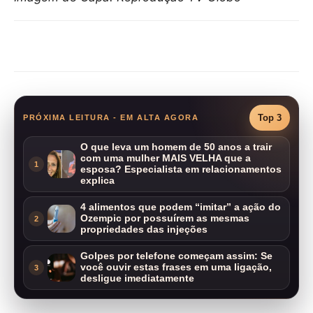
Compartilhar
Top 3
PRÓXIMA LEITURA - EM ALTA AGORA
O que leva um homem de 50 anos a trair
com uma mulher MAIS VELHA que a
1
esposa? Especialista em relacionamentos
explica
4 alimentos que podem “imitar” a ação do
Ozempic por possuírem as mesmas
2
propriedades das injeções
Golpes por telefone começam assim: Se
você ouvir estas frases em uma ligação,
3
desligue imediatamente