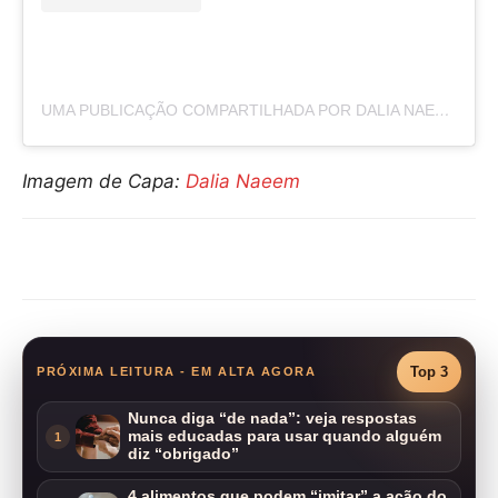
UMA PUBLICAÇÃO COMPARTILHADA POR DALIA NAEEM | داليا نعيم (@DALIA_NAIM1)
Imagem de Capa:
Dalia Naeem
Compartilhar
Top 3
PRÓXIMA LEITURA - EM ALTA AGORA
Nunca diga “de nada”: veja respostas
mais educadas para usar quando alguém
1
diz “obrigado”
4 alimentos que podem “imitar” a ação do