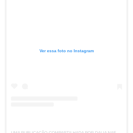
Ver essa foto no Instagram
UMA PUBLICAÇÃO COMPARTILHADA POR DALIA NAEEM | داليا نعيم (@DALIA_NAIM1)