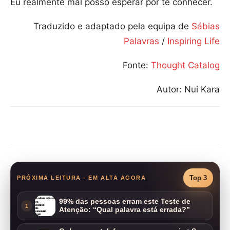
Eu realmente mal posso esperar por te conhecer.
Traduzido e adaptado pela equipa de
Sábias
Palavras
/
Inspiring Life
Fonte:
Thought Catalog
Autor: Nui Kara
Compartilhar
Top 3
PRÓXIMA LEITURA - EM ALTA AGORA
99% das pessoas erram este Teste de
1
Atenção: “Qual palavra está errada?”