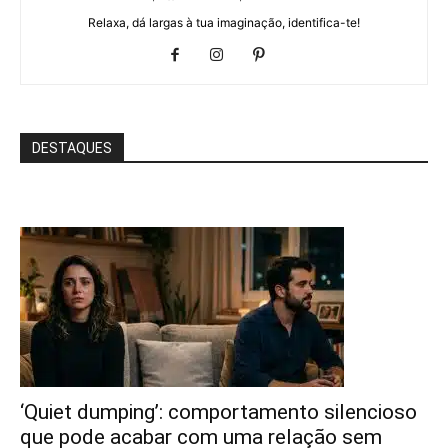
Relaxa, dá largas à tua imaginação, identifica-te!
DESTAQUES
‘Quiet dumping’: comportamento silencioso
que pode acabar com uma relação sem