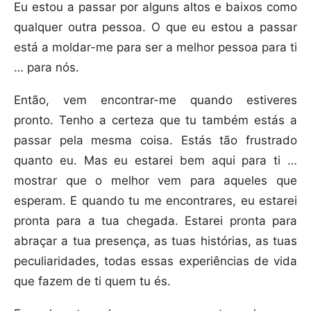
Eu estou a passar por alguns altos e baixos como
qualquer outra pessoa. O que eu estou a passar
está a moldar-me para ser a melhor pessoa para ti
… para nós.
Então, vem encontrar-me quando estiveres
pronto. Tenho a certeza que tu também estás a
passar pela mesma coisa. Estás tão frustrado
quanto eu. Mas eu estarei bem aqui para ti …
mostrar que o melhor vem para aqueles que
esperam. E quando tu me encontrares, eu estarei
pronta para a tua chegada. Estarei pronta para
abraçar a tua presença, as tuas histórias, as tuas
peculiaridades, todas essas experiências de vida
que fazem de ti quem tu és.