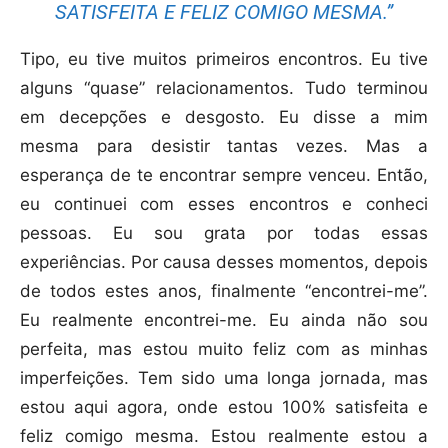
SATISFEITA E FELIZ COMIGO MESMA.”
Tipo, eu tive muitos primeiros encontros. Eu tive
alguns “quase” relacionamentos. Tudo terminou
em decepções e desgosto. Eu disse a mim
mesma para desistir tantas vezes. Mas a
esperança de te encontrar sempre venceu. Então,
eu continuei com esses encontros e conheci
pessoas. Eu sou grata por todas essas
experiências. Por causa desses momentos, depois
de todos estes anos, finalmente “encontrei-me”.
Eu realmente encontrei-me. Eu ainda não sou
perfeita, mas estou muito feliz com as minhas
imperfeições. Tem sido uma longa jornada, mas
estou aqui agora, onde estou 100% satisfeita e
feliz comigo mesma. Estou realmente estou a